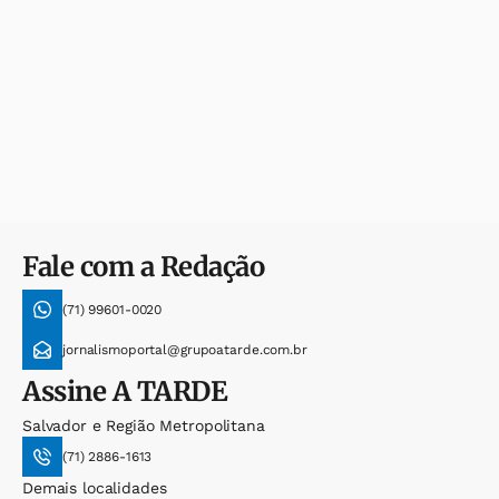
Fale com a Redação
(71) 99601-0020
jornalismoportal@grupoatarde.com.br
Assine
A TARDE
Salvador e Região Metropolitana
(71) 2886-1613
Demais localidades