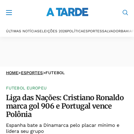
ÚLTIMAS NOTÍCIAS
ELEIÇÕES 2026
POLÍTICA
ESPORTES
SALVADOR
BAHIA
P
HOME
>
ESPORTES
>
FUTEBOL
FUTEBOL EUROPEU
Liga das Nações: Cristiano Ronaldo
marca gol 906 e Portugal vence
Polônia
Espanha bate a Dinamarca pelo placar mínimo e
lidera seu grupo