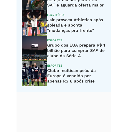
SAF e aguarda oferta maior
E.C.VITÓRIA
Jair provoca Athletico após
goleada e aponta
"mudanças pra frente"
ESPORTES
Grupo dos EUA prepara R$ 1
bilhão para comprar SAF de
clube da Série A
ESPORTES
Clube multicampeão da
Europa é vendido por
apenas R$ 6 após crise