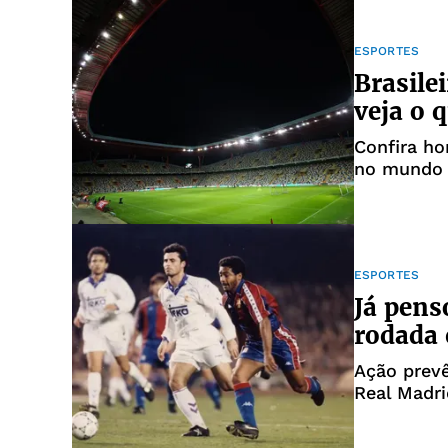
ESPORTES
Brasile
veja o 
Confira ho
no mundo
ESPORTES
Já pens
rodada 
Ação prev
Real Madri