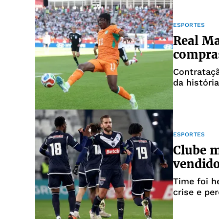
ESPORTES
Real Ma
compras
Contrataçã
da históri
ESPORTES
Clube m
vendido
Time foi h
crise e pe