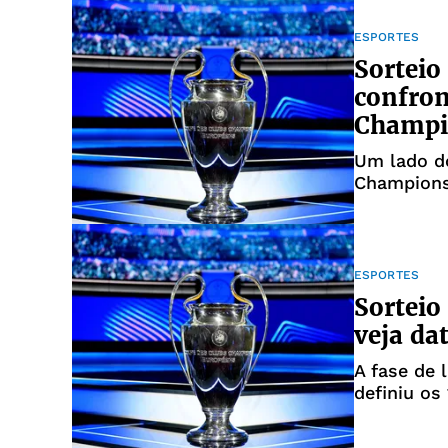
ESPORTES
Sorteio
confron
Champi
Um lado d
Champions
cinco
ESPORTES
Sorteio
veja dat
A fase de 
definiu os