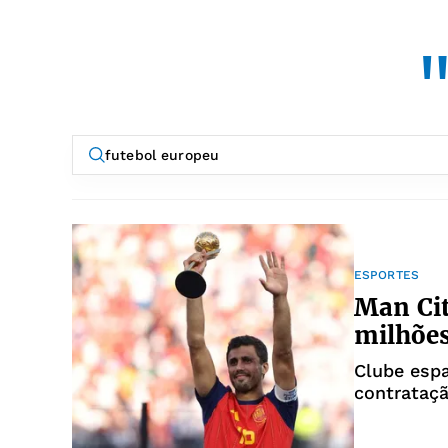
"
ESPORTES
Man Cit
milhões
Clube esp
contrataç