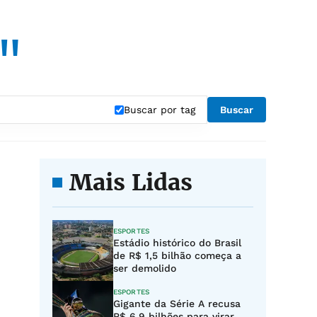
u"
Buscar por tag
Buscar
Mais Lidas
ESPORTES
Estádio histórico do Brasil
de R$ 1,5 bilhão começa a
ser demolido
ESPORTES
Gigante da Série A recusa
R$ 6,9 bilhões para virar