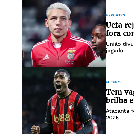
ESPORTES
Uefa re
fora co
União div
jogador
FUTEBOL
Tem vag
brilha 
Atacante f
2025