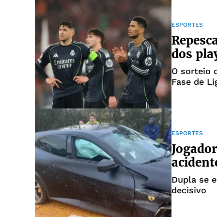
ESPORTES
Repesca
dos pla
O sorteio 
Fase de Li
ESPORTES
Jogador
acident
Dupla se e
decisivo