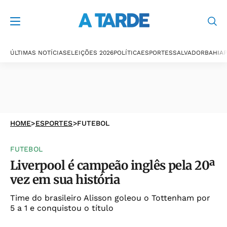
ÚLTIMAS NOTÍCIAS
ELEIÇÕES 2026
POLÍTICA
ESPORTES
SALVADOR
BAHIA
P
HOME
>
ESPORTES
>
FUTEBOL
FUTEBOL
Liverpool é campeão inglês pela 20ª
vez em sua história
Time do brasileiro Alisson goleou o Tottenham por
5 a 1 e conquistou o título