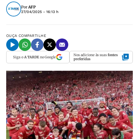
Por
AFP
27/04/2025 - 16:13 h
OUÇA
COMPARTILHE
Nos adicione às suas
fontes
Siga o
A TARDE
no Google
preferidas