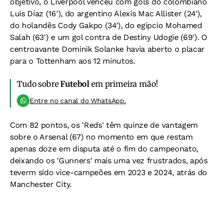
objetivo, o Liverpool venceu com gols do colombiano
Luis Díaz (16'), do argentino Alexis Mac Allister (24'),
do holandês Cody Gakpo (34'), do egípcio Mohamed
Salah (63') e um gol contra de Destiny Udogie (69'). O
centroavante Dominik Solanke havia aberto o placar
para o Tottenham aos 12 minutos.
Tudo sobre
Futebol
em primeira mão!
Entre no canal do WhatsApp.
Com 82 pontos, os 'Reds' têm quinze de vantagem
sobre o Arsenal (67) no momento em que restam
apenas doze em disputa até o fim do campeonato,
deixando os 'Gunners' mais uma vez frustrados, após
teverm sido vice-campeões em 2023 e 2024, atrás do
Manchester City.