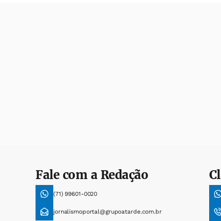
Fale com a Redação
Cl
(71) 99601-0020
jornalismoportal@grupoatarde.com.br