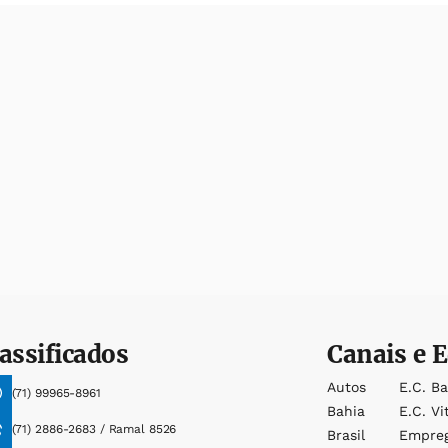
assificados
Canais e E
Autos
E.c. B
(71) 99965-8961
Bahia
E.c. Vi
(71) 2886-2683 / Ramal 8526
Brasil
Empre