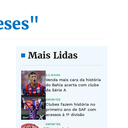
eses"
Mais Lidas
E.C.BAHIA
Venda mais cara da história
do Bahia acerta com clube
da Série A
ESPORTES
Clubes fazem história no
primeiro ano de SAF com
acessos à 1ª divisão
ESPORTES