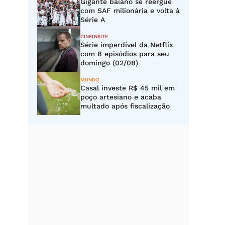
Gigante baiano se reergue
com SAF milionária e volta à
Série A
CINEINSITE
Série imperdível da Netflix
com 8 episódios para seu
domingo (02/08)
MUNDO
Casal investe R$ 45 mil em
poço artesiano e acaba
multado após fiscalização