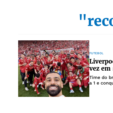
"rec
FUTEBOL
Liverpo
vez em 
Time do br
a 1 e conq