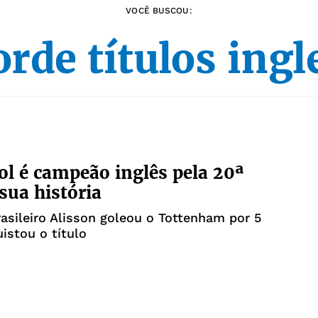
VOCÊ BUSCOU:
orde títulos ingl
ol é campeão inglês pela 20ª
sua história
asileiro Alisson goleou o Tottenham por 5
uistou o título