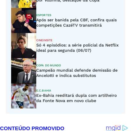
por Vozinha, destaque da Copa
ESPORTES
Após ser banida pela CBF, confira quais
competições CazéTV transmitirá
CINEINSITE
Só 4 episódios: a série policial da Netflix
ideal para segunda (06/07)
COPA DO MUNDO
Campeão mundial defende demissão de
Ancelotti e indica substitutos
E.C.BAHIA
Ex-Bahia reeditará dupla com artilheiro
da Fonte Nova em novo clube