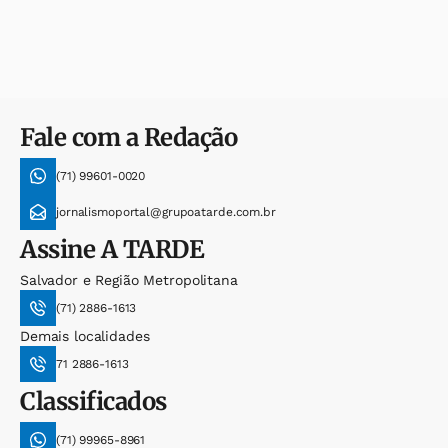
Fale com a Redação
(71) 99601-0020
jornalismoportal@grupoatarde.com.br
Assine
A TARDE
Salvador e Região Metropolitana
(71) 2886-1613
Demais localidades
71 2886-1613
Classificados
(71) 99965-8961