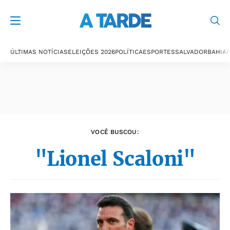
Últimas notícias
ÚLTIMAS NOTÍCIAS
ELEIÇÕES 2026
POLÍTICA
ESPORTES
SALVADOR
BAHIA
P
VOCÊ BUSCOU:
"Lionel Scaloni"