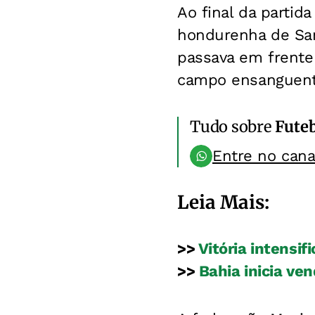
Ao final da partid
hondurenha de San
passava em frente
campo ensanguent
Tudo sobre
Fute
Entre no can
Leia Mais:
>>
Vitória intensif
>>
Bahia inicia ven