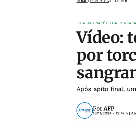
HOME
>
ESPORTES
>
FUTEBOL
LIGA DAS NAÇÕES DA CONCAC
Vídeo: 
por tor
sangra
Após apito final, u
Por
AFP
16/11/2024 - 13:47 h
| At