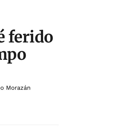
é ferido
ampo
sco Morazán