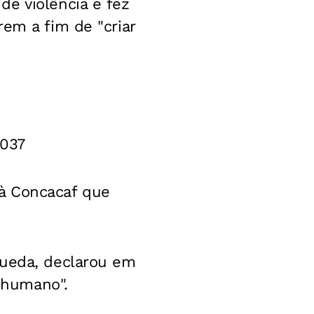
e violência e fez
em a fim de "criar
5037
à Concacaf que
Rueda, declarou em
r humano".