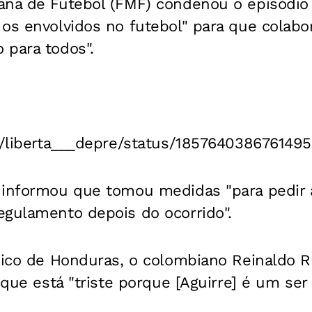
ana de Futebol (FMF) condenou o episódio d
os envolvidos no futebol" para que colabor
 para todos".
om/liberta___depre/status/185764038676149
 informou que tomou medidas "para pedir 
egulamento depois do ocorrido".
cnico de Honduras, o colombiano Reinaldo 
a que está "triste porque [Aguirre] é um se