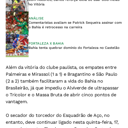
no Vitória
ANÁLISE
Comentaristas avaliam se Patrick Sequeira assinar com
o Bahia é retrocesso na carreira
FORTALEZA X BAHIA
Bahia tenta quebrar domínio do Fortaleza no Castelão
Além da vitória do clube paulista, os empates entre
Palmeiras e Mirassol (1 a 1) e Bragantino e São Paulo
(2 a 2) também facilitaram a vida do Bahia no
Brasileirão, já que impediu o Alviverde de ultrapassar
o Tricolor e o Massa Bruta de abrir cinco pontos de
vantagem.
O secador do torcedor do Esquadrão de Aço, no
entanto, deve continuar ligado nesta quinta-feira, 17,