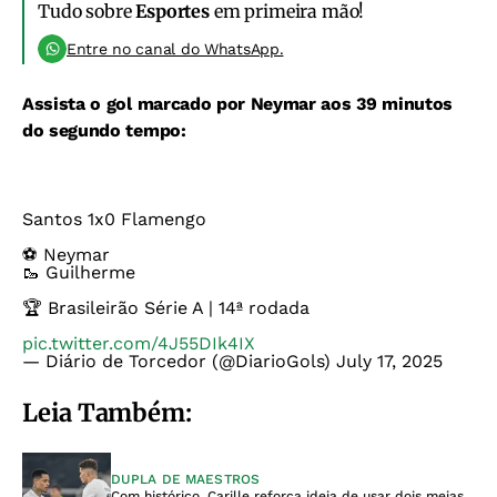
Tudo sobre
Esportes
em primeira mão!
Entre no canal do WhatsApp.
Assista o gol marcado por Neymar aos 39 minutos
do segundo tempo:
Santos 1x0 Flamengo
⚽️ Neymar
🥾 Guilherme
🏆 Brasileirão Série A | 14ª rodada
pic.twitter.com/4J55DIk4IX
— Diário de Torcedor (@DiarioGols)
July 17, 2025
Leia Também:
DUPLA DE MAESTROS
Com histórico, Carille reforça ideia de usar dois meias