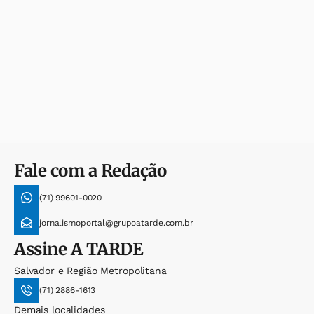
Fale com a Redação
(71) 99601-0020
jornalismoportal@grupoatarde.com.br
Assine
A TARDE
Salvador e Região Metropolitana
(71) 2886-1613
Demais localidades