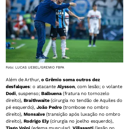
Foto: LUCAS UEBEL/GREMIO FBPA
Além de Arthur,
o Grêmio soma outros dez
desfalques
: o atacante
Alysson
, com lesão; o volante
Dodi
, suspenso;
Balbuena
(fratura no tornozelo
direito),
Braithwaite
(cirurgia no tendão de Aquiles do
pé esquerdo),
João Pedro
(trombose no ombro
direito),
Monsalve
(transição após luxação no ombro
direito),
Rodrigo Ely
(cirurgia no joelho esquerdo),
Tiago Volpi
(edema muscular),
Villasanti
(lesão no