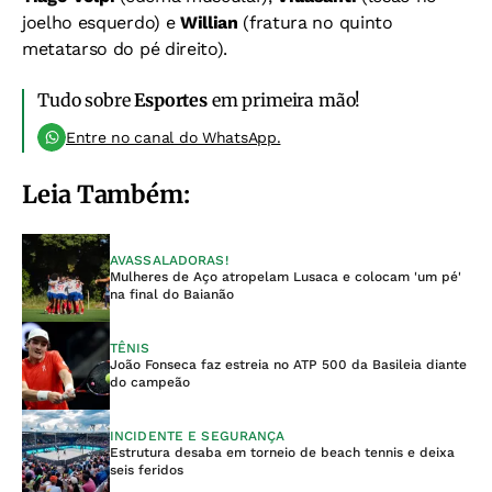
joelho esquerdo) e
Willian
(fratura no quinto
metatarso do pé direito).
Tudo sobre
Esportes
em primeira mão!
Entre no canal do WhatsApp.
Leia Também:
AVASSALADORAS!
Mulheres de Aço atropelam Lusaca e colocam 'um pé'
na final do Baianão
TÊNIS
João Fonseca faz estreia no ATP 500 da Basileia diante
do campeão
INCIDENTE E SEGURANÇA
Estrutura desaba em torneio de beach tennis e deixa
seis feridos