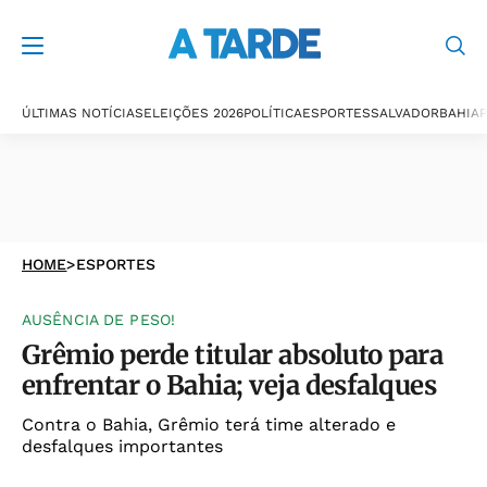
ÚLTIMAS NOTÍCIAS
ELEIÇÕES 2026
POLÍTICA
ESPORTES
SALVADOR
BAHIA
P
HOME
>
ESPORTES
AUSÊNCIA DE PESO!
Grêmio perde titular absoluto para
enfrentar o Bahia; veja desfalques
Contra o Bahia, Grêmio terá time alterado e
desfalques importantes