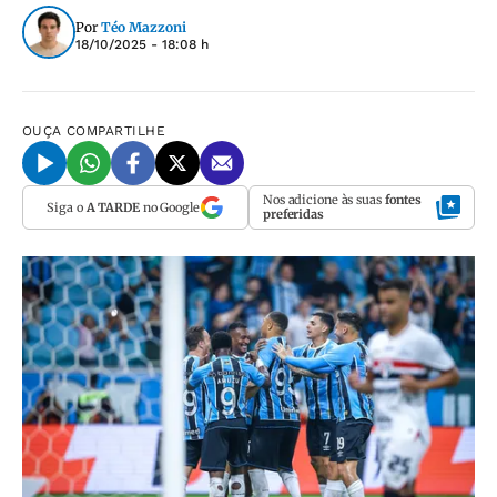
Por
Téo Mazzoni
18/10/2025 - 18:08 h
OUÇA
COMPARTILHE
Nos adicione às suas
fontes
Siga o
A TARDE
no Google
preferidas