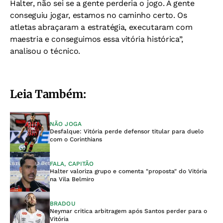
Halter, não sei se a gente perderia o jogo. A gente
conseguiu jogar, estamos no caminho certo. Os
atletas abraçaram a estratégia, executaram com
maestria e conseguimos essa vitória histórica”,
analisou o técnico.
Leia Também:
NÃO JOGA
Desfalque: Vitória perde defensor titular para duelo
com o Corinthians
FALA, CAPITÃO
Halter valoriza grupo e comenta "proposta" do Vitória
na Vila Belmiro
BRADOU
Neymar critica arbitragem após Santos perder para o
Vitória