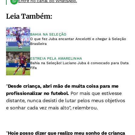
Entre no canal do WhatsApp.
Leia Também:
BAHIA NA SELEÇÃO
O que fez Juba encantar Ancelotti e chegar à Seleção
Brasileira
ESTREIA PELA AMARELINHA
Bahia na Seleção! Luciano Juba é convocado para Data
Fifa
"
Desde criança, abri mão de muita coisa para me
profissionalizar no futebol.
Por mais que estivesse
distante, nunca desisti de lutar pelos meus objetivos
e sonhar cada vez mais alto", relembrou.
"
Hoje posso dizer que realizo meu sonho de criança