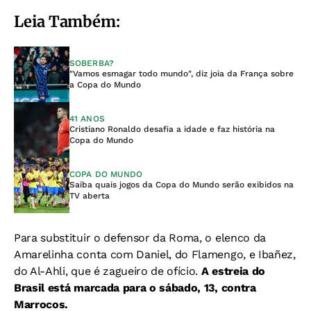
Leia Também:
SOBERBA?
"Vamos esmagar todo mundo", diz joia da França sobre
a Copa do Mundo
41 ANOS
Cristiano Ronaldo desafia a idade e faz história na
Copa do Mundo
COPA DO MUNDO
Saiba quais jogos da Copa do Mundo serão exibidos na
TV aberta
Para substituir o defensor da Roma, o elenco da
Amarelinha conta com Daniel, do Flamengo, e Ibañez,
do Al-Ahli, que é zagueiro de ofício.
A estreia do
Brasil está marcada para o sábado, 13, contra
Marrocos.