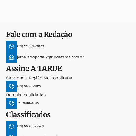
Fale com a Redação
(71) 99601-0020
jornalismoportal@grupoatarde.com.br
Assine
A TARDE
Salvador e Região Metropolitana
(71) 2886-1613
Demais localidades
71 2886-1613
Classificados
(71) 99965-8961