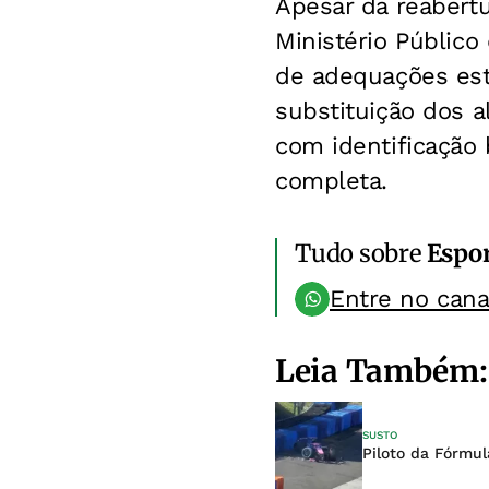
Apesar da reabert
Ministério Público
de adequações estr
substituição dos a
com identificação
completa.
Tudo sobre
Espo
Entre no can
Leia Também:
SUSTO
Piloto da Fórmul