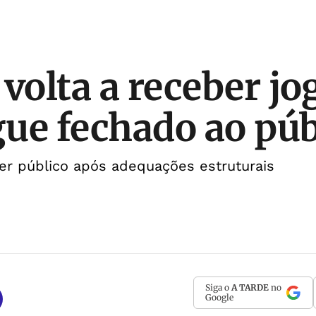
volta a receber jo
ue fechado ao púb
er público após adequações estruturais
Siga o
A TARDE
no
Google