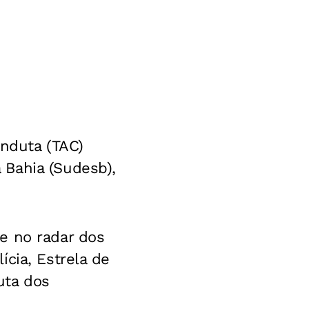
nduta (TAC)
 Bahia (Sudesb),
e no radar dos
cia, Estrela de
uta dos