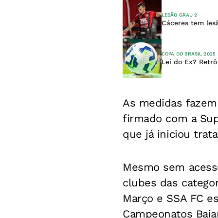
LESÃO GRAU 2
Cáceres tem lesã
COPA DO BRASIL 2025
Lei do Ex? Retrô
As medidas fazem
firmado com a Sup
que já iniciou tra
Mesmo sem acesso 
clubes das categor
Março e SSA FC es
Campeonatos Baian