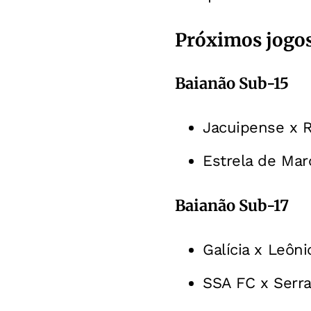
Próximos jogo
Baianão Sub-15
Jacuipense x 
Estrela de Mar
Baianão Sub-17
Galícia x Leôn
SSA FC x Serr