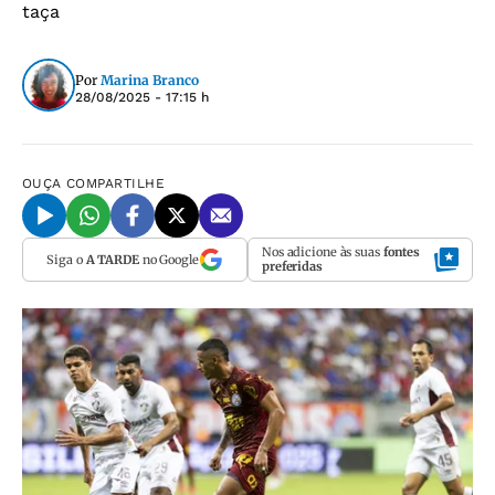
taça
Por
Marina Branco
28/08/2025 - 17:15 h
OUÇA
COMPARTILHE
Nos adicione às suas
fontes
Siga o
A TARDE
no Google
preferidas