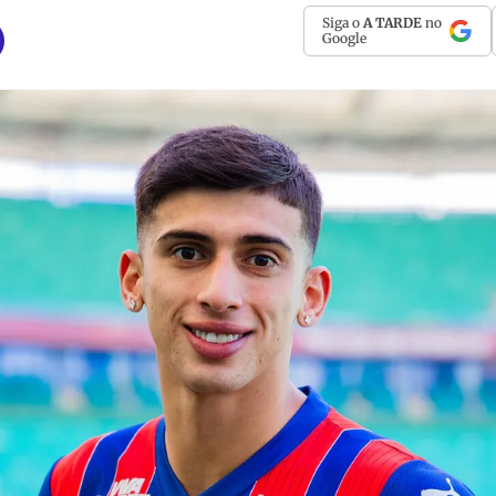
Siga o
A TARDE
no
Google