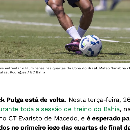
deve enfrentar o Fluminense nas quartas da Copa do Brasil. Mateo Sanabria 
Rafael Rodrigues / EC Bahia
ck Pulga está de volta
. Nesta terça-feira, 2
rante toda a sessão de treino do Bahia
, n
 no CT Evaristo de Macedo, e
é esperado pa
os no primeiro jogo das quartas de final da