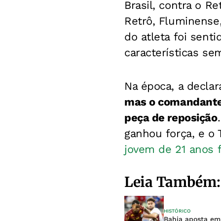
Brasil, contra o Re
Retrô, Fluminense,
do atleta foi sent
características se
Na época, a declar
mas o comandante 
peça de reposição
ganhou força, e o
jovem de 21 anos f
Leia Também:
HISTÓRICO
Bahia aposta em