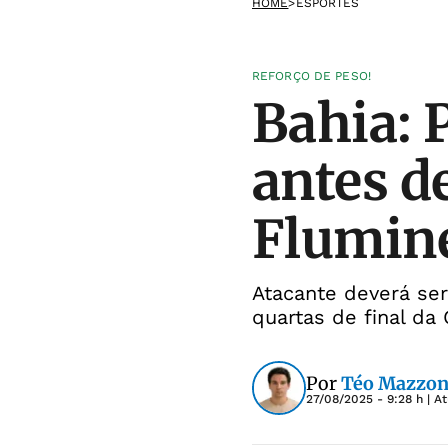
HOME
>
ESPORTES
REFORÇO DE PESO!
Bahia: 
antes d
Flumin
Atacante deverá ser
quartas de final da
Por
Téo Mazzon
27/08/2025 - 9:28 h
| A