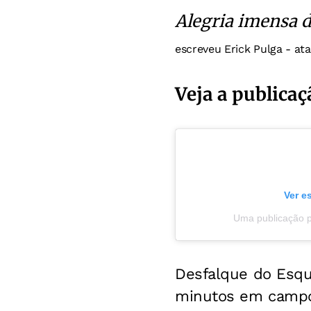
Alegria imensa de
escreveu Erick Pulga - at
Veja a publicaç
Ver e
Uma publicação pa
Desfalque do Esqu
minutos em campo 