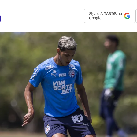
Siga o
A TARDE
no
Google