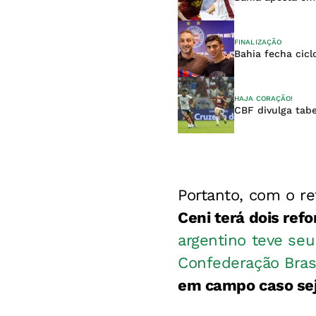
FINALIZAÇÃO
Bahia fecha cic
HAJA CORAÇÃO!
CBF divulga tabe
Portanto, com o re
Ceni terá dois ref
argentino teve seu
Confederação Brasi
em campo caso sej