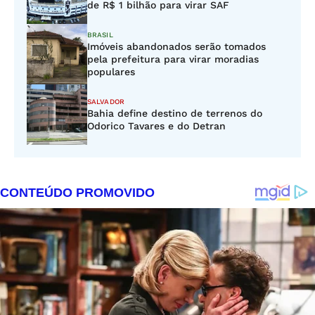
de R$ 1 bilhão para virar SAF
BRASIL
Imóveis abandonados serão tomados
pela prefeitura para virar moradias
populares
SALVADOR
Bahia define destino de terrenos do
Odorico Tavares e do Detran