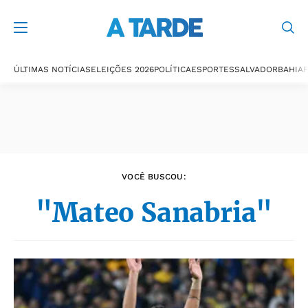
Últimas notícias
ÚLTIMAS NOTÍCIAS
ELEIÇÕES 2026
POLÍTICA
ESPORTES
SALVADOR
BAHIA
P
VOCÊ BUSCOU:
"Mateo Sanabria"