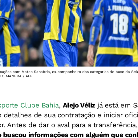
mações com Mateo Sanabria, ex-companheiro das categorias de base da Sele
ELO MANERA / AFP
sporte Clube Bahia
,
Alejo Véliz
já está em S
os detalhes de sua contratação e iniciar ofi
lor. Antes de dar o aval para a transferênci
o buscou informações com alguém que co