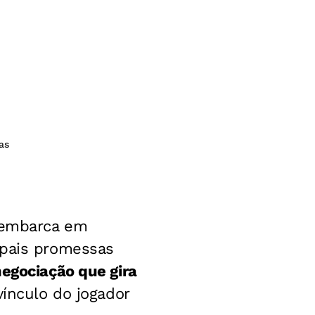
as
esembarca em
ipais promessas
egociação que gira
vínculo do jogador