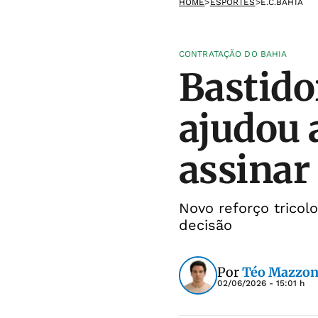
HOME
>
ESPORTES
>
E.C.BAHIA
CONTRATAÇÃO DO BAHIA
Bastido
ajudou 
assinar
Novo reforço tricol
decisão
Por
Téo Mazzon
02/06/2026 - 15:01 h