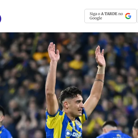
Siga o
A TARDE
no
Google