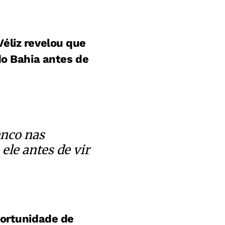
Véliz revelou que
do Bahia antes de
enco nas
ele antes de vir
portunidade de