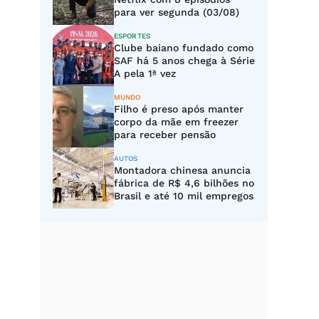
para ver segunda (03/08)
ESPORTES
Clube baiano fundado como
SAF há 5 anos chega à Série
A pela 1ª vez
MUNDO
Filho é preso após manter
corpo da mãe em freezer
para receber pensão
AUTOS
Montadora chinesa anuncia
fábrica de R$ 4,6 bilhões no
Brasil e até 10 mil empregos