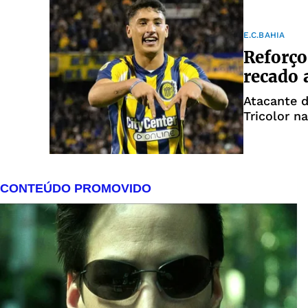
E.C.BAHIA
Reforço
recado 
Atacante d
Tricolor n