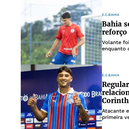
E.C.BAHIA
Bahia s
reforço
Volante fo
enquanto o
E.C.BAHIA
Regular
relacio
Corinth
Atacante e
primeira v