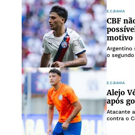
E.C.BAHIA
CBF não
possíve
motivo
Argentino 
o segundo
E.C.BAHIA
Alejo V
após go
Atacante a
contra o C