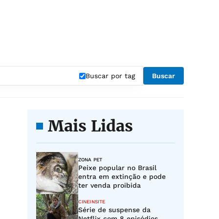
Buscar por tag
Buscar
Mais Lidas
ZONA PET
Peixe popular no Brasil
entra em extinção e pode
ter venda proibida
CINEINSITE
Série de suspense da
Netflix com 8 episódios