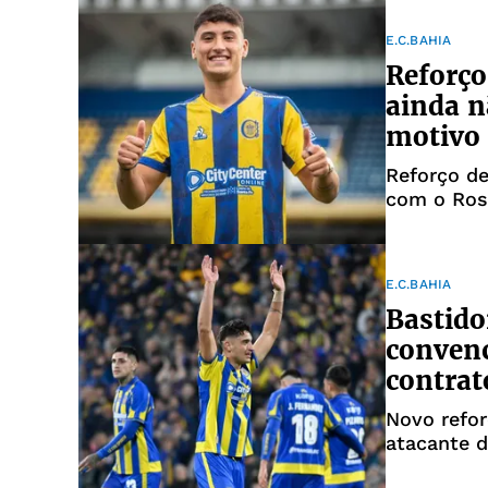
E.C.BAHIA
Reforço
ainda n
motivo
Reforço de
com o Rosa
E.C.BAHIA
Bastido
convenc
contrat
Novo refor
atacante d