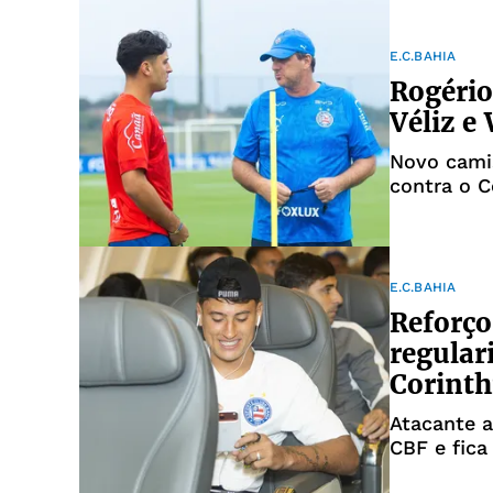
E.C.BAHIA
Rogério
Véliz e
Novo camis
contra o C
E.C.BAHIA
Reforço
regular
Corinth
Atacante a
CBF e fica