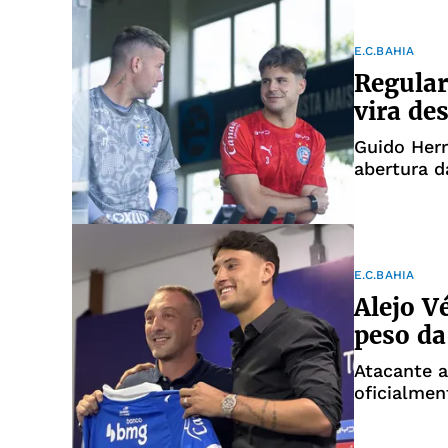
E.C.BAHIA
Regular
vira de
Guido Herr
abertura d
E.C.BAHIA
Alejo V
peso da
Atacante a
oficialmen