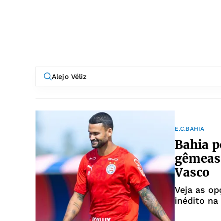
E.C.BAHIA
Bahia p
gêmeas"
Vasco
Veja as op
inédito na