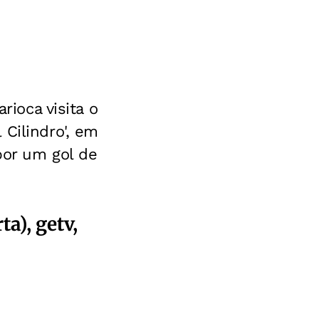
rioca visita o
Cilindro', em
por um gol de
a), getv,