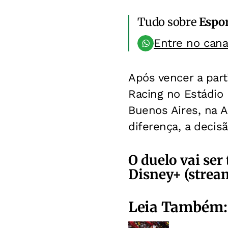
Tudo sobre
Espo
Entre no can
Após vencer a parti
Racing no Estádio 
Buenos Aires, na A
diferença, a decisã
O duelo vai ser
Disney+ (strea
Leia Também: