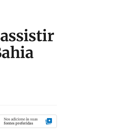
assistir
Bahia
Nos adicione às suas
fontes preferidas