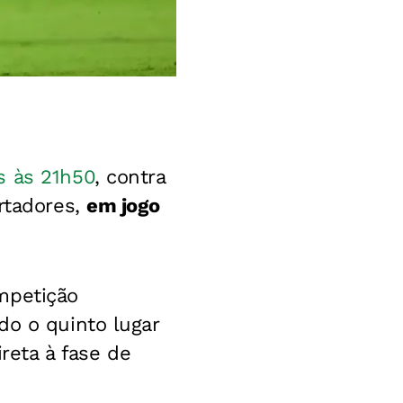
s às 21h50
, contra
rtadores,
em jogo
mpetição
do o quinto lugar
ireta à fase de