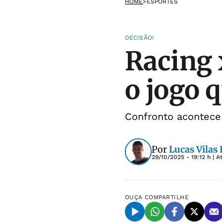
HOME
>
ESPORTES
DECISÃO!
Racing 
o jogo 
Confronto acontece 
Por
Lucas Vilas
29/10/2025 - 19:12 h
| A
OUÇA
COMPARTILHE