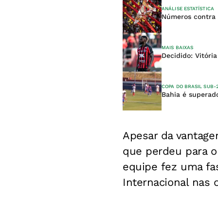
ANÁLISE ESTATÍSTICA
Números contra 
MAIS BAIXAS
Decidido: Vitóri
COPA DO BRASIL SUB-
Bahia é superado
Apesar da vantage
que perdeu para o 
equipe fez uma fas
Internacional nas 