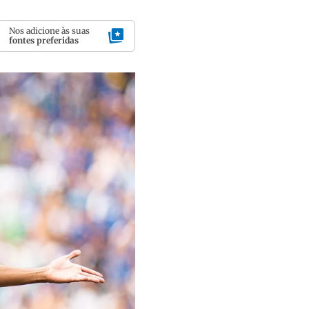
Nos adicione às suas
fontes preferidas