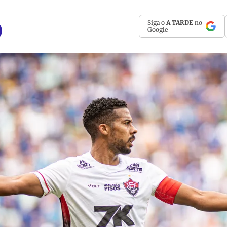
Siga o
A TARDE
no
Google