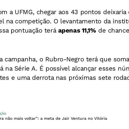
om a UFMG, chegar aos 43 pontos deixaria 
el na competição. O levantamento da instit
essa pontuação terá
apenas 11,1%
de chance
sa campanha, o Rubro-Negro terá que soma
á na Série A. É possível alcançar esses n
ates e uma derrota nas próximas sete roda
AÇÃO
ra não mais voltar”: a meta de Jair Ventura no Vitória