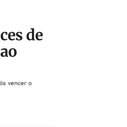
ces de
 ao
ós vencer o