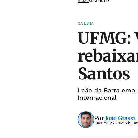
HOME
>
ESPORTES
NA LUTA
UFMG: V
rebaixa
Santos
Leão da Barra empu
Internacional
Por
João Grassi
04/11/2025 - 16:15 h
| A