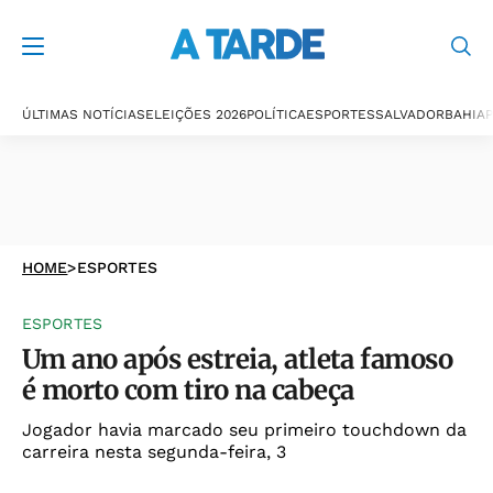
ÚLTIMAS NOTÍCIAS
ELEIÇÕES 2026
POLÍTICA
ESPORTES
SALVADOR
BAHIA
P
HOME
>
ESPORTES
ESPORTES
Um ano após estreia, atleta famoso
é morto com tiro na cabeça
Jogador havia marcado seu primeiro touchdown da
carreira nesta segunda-feira, 3