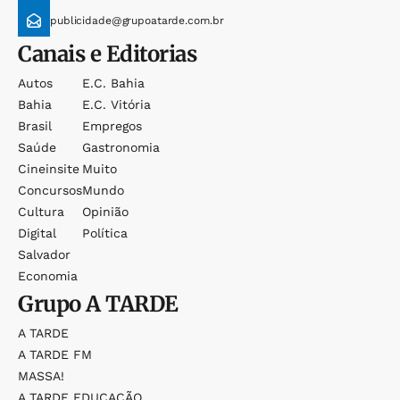
publicidade@grupoatarde.com.br
Canais e Editorias
Autos
E.c. Bahia
Bahia
E.c. Vitória
Brasil
Empregos
Saúde
Gastronomia
Cineinsite
Muito
Concursos
Mundo
Cultura
Opinião
Digital
Política
Salvador
Economia
Grupo
A TARDE
A TARDE
A TARDE FM
MASSA!
A TARDE EDUCAÇÃO