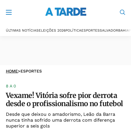
ÚLTIMAS NOTÍCIAS
ELEIÇÕES 2026
POLÍTICA
ESPORTES
SALVADOR
BAHIA
P
HOME
>
ESPORTES
8 A 0
Vexame! Vitória sofre pior derrota
desde o profissionalismo no futebol
Desde que deixou o amadorismo, Leão da Barra
nunca tinha sofrido uma derrota com diferença
superior a seis gols