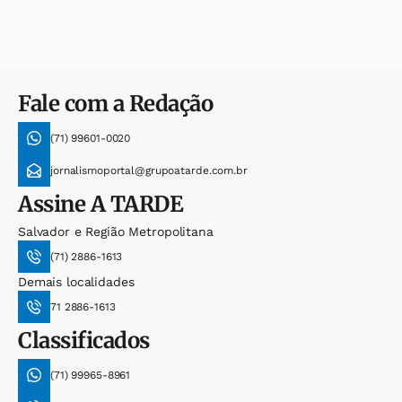
Fale com a Redação
(71) 99601-0020
jornalismoportal@grupoatarde.com.br
Assine
A TARDE
Salvador e Região Metropolitana
(71) 2886-1613
Demais localidades
71 2886-1613
Classificados
(71) 99965-8961