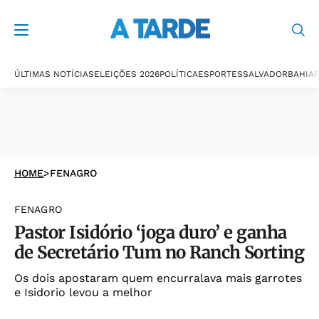
ÚLTIMAS NOTÍCIAS
ELEIÇÕES 2026
POLÍTICA
ESPORTES
SALVADOR
BAHIA
P
HOME
>
FENAGRO
FENAGRO
Pastor Isidório ‘joga duro’ e ganha
de Secretário Tum no Ranch Sorting
Os dois apostaram quem encurralava mais garrotes
e Isidorio levou a melhor