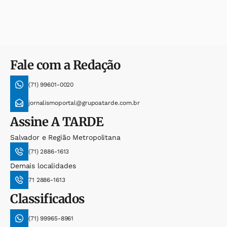
Fale com a Redação
(71) 99601-0020
jornalismoportal@grupoatarde.com.br
Assine
A TARDE
Salvador e Região Metropolitana
(71) 2886-1613
Demais localidades
71 2886-1613
Classificados
(71) 99965-8961