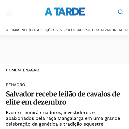
ÚLTIMAS NOTÍCIAS
ELEIÇÕES 2026
POLÍTICA
ESPORTES
SALVADOR
BAHIA
P
HOME
>
FENAGRO
FENAGRO
Salvador recebe leilão de cavalos de
elite em dezembro
Evento reunirá criadores, investidores e
apaixonados pela raça Mangalarga em uma grande
celebração da genética e tradição equestre