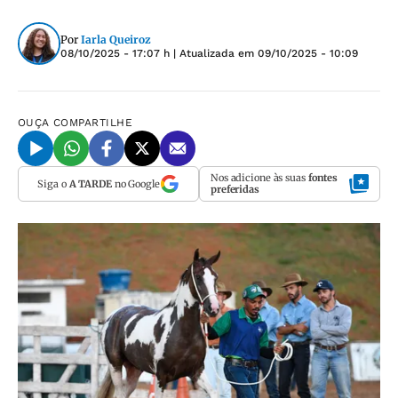
Por
Iarla Queiroz
08/10/2025 - 17:07 h
| Atualizada em
09/10/2025 - 10:09
OUÇA
COMPARTILHE
Nos adicione às suas
fontes
Siga o
A TARDE
no Google
preferidas