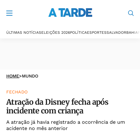
ÚLTIMAS NOTÍCIAS
ELEIÇÕES 2026
POLÍTICA
ESPORTES
SALVADOR
BAHIA
P
HOME
>
MUNDO
FECHADO
Atração da Disney fecha após
incidente com criança
A atração já havia registrado a ocorrência de um
acidente no mês anterior