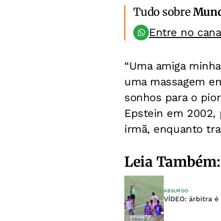
Tudo sobre
Mun
Entre no can
“Uma amiga minha 
uma massagem em 
sonhos para o pior
Epstein em 2002, 
irmã, enquanto tra
Leia Também:
ABSURDO
VÍDEO: árbitra é