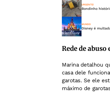
URGENTE!
Bondinho históri
MUNDO
Disney é multad
Rede de abuso 
Marina detalhou q
casa dele funciona
garotas. Se ele e
máximo de garotas 