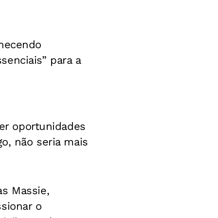
rnecendo
senciais” para a
zer oportunidades
go, não seria mais
as Massie,
sionar o