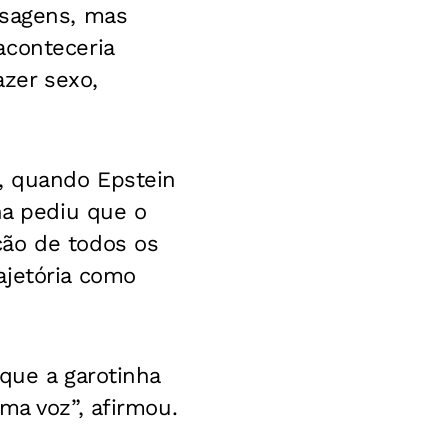
ssagens, mas
aconteceria
azer sexo,
s, quando Epstein
na pediu que o
ção de todos os
ajetória como
que a garotinha
ma voz”, afirmou.