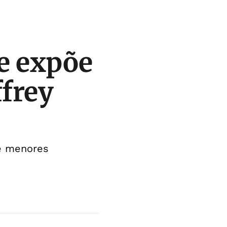
 e expõe
ffrey
de menores