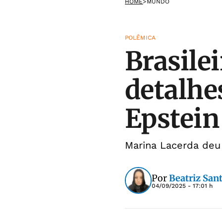
HOME
>
MUNDO
POLÊMICA
Brasile
detalhe
Epstein
Marina Lacerda deu
Por
Beatriz San
04/09/2025 - 17:01 h