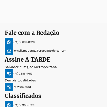
Fale com a Redação
(71) 99601-0020
jornalismoportal@grupoatarde.com.br
Assine
A TARDE
Salvador e Região Metropolitana
(71) 2886-1613
Demais localidades
71 2886-1613
Classificados
(71) 99965-8961