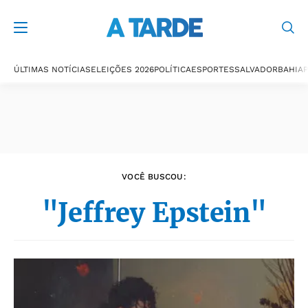
Últimas notícias
ÚLTIMAS NOTÍCIAS
ELEIÇÕES 2026
POLÍTICA
ESPORTES
SALVADOR
BAHIA
P
VOCÊ BUSCOU:
"Jeffrey Epstein"