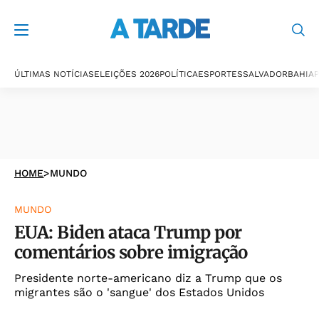
ÚLTIMAS NOTÍCIAS
ELEIÇÕES 2026
POLÍTICA
ESPORTES
SALVADOR
BAHIA
P
HOME
>
MUNDO
MUNDO
EUA: Biden ataca Trump por
comentários sobre imigração
Presidente norte-americano diz a Trump que os
migrantes são o 'sangue' dos Estados Unidos