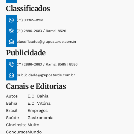
Classificados
(71) 99965-8961
(71) 2886-2683 / Ramal 8526
classificados@grupoatarde.com.br
Publicidade
(71) 2886-2683 / Ramal 8585 | 8586
publicidade@grupoatarde.com.br
Canais e Editorias
Autos
E.c. Bahia
Bahia
E.c. Vitória
Brasil
Empregos
Saúde
Gastronomia
Cineinsite
Muito
Concursos
Mundo