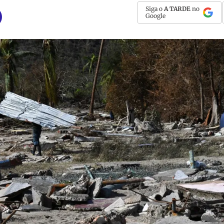
Siga o
A TARDE
no
Google