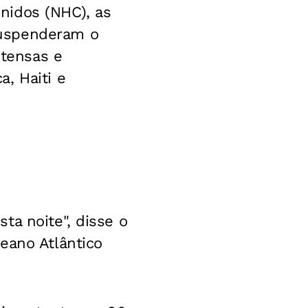
nidos (NHC), as
suspenderam o
ntensas e
, Haiti e
ta noite", disse o
eano Atlântico