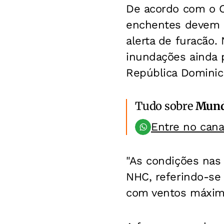
De acordo com o C
enchentes devem 
alerta de furacão.
inundações ainda p
República Dominic
Tudo sobre
Mun
Entre no can
"As condições nas 
NHC, referindo-se 
com ventos máxim