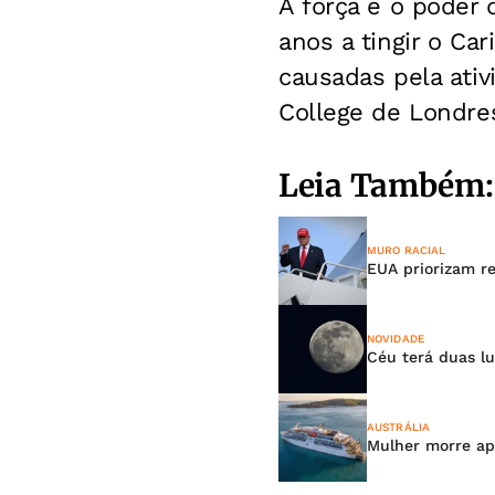
A força e o poder
anos a tingir o Ca
causadas pela ati
College de Londre
Leia Também:
MURO RACIAL
EUA priorizam re
NOVIDADE
Céu terá duas lu
AUSTRÁLIA
Mulher morre ap