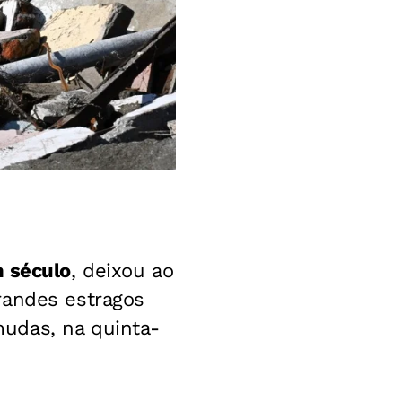
m século
, deixou ao
randes estragos
udas, na quinta-