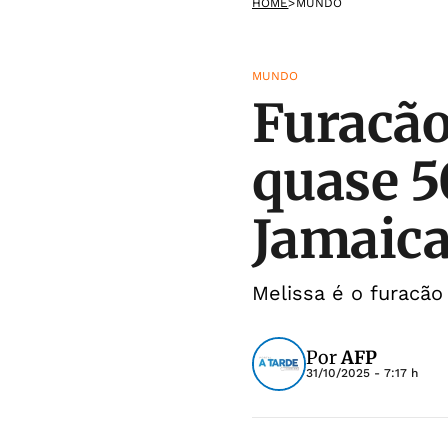
HOME
>
MUNDO
MUNDO
Furacão
quase 5
Jamaic
Melissa é o furacã
Por
AFP
31/10/2025 - 7:17 h