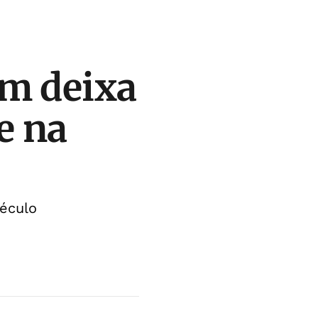
em deixa
e na
século