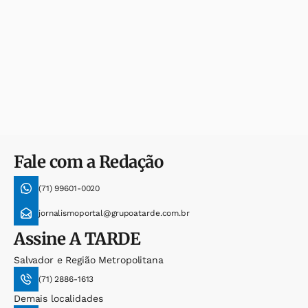
Fale com a Redação
(71) 99601-0020
jornalismoportal@grupoatarde.com.br
Assine
A TARDE
Salvador e Região Metropolitana
(71) 2886-1613
Demais localidades