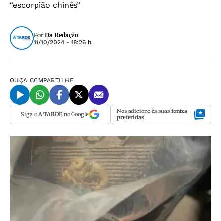
“escorpião chinês”
Por
Da Redação
11/10/2024 - 18:26 h
OUÇA
COMPARTILHE
Nos adicione às suas
fontes
Siga o
A TARDE
no Google
preferidas