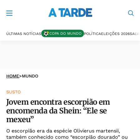
COPA DO MUNDO
ÚLTIMAS NOTÍCIAS
POLÍTICA
ELEIÇÕES 2026
SALV
HOME
>
MUNDO
SUSTO
Jovem encontra escorpião em
encomenda da Shein: “Ele se
mexeu”
O escorpião era da espécie Olivierus martensii,
também conhecido como “escorpião dourado” ou