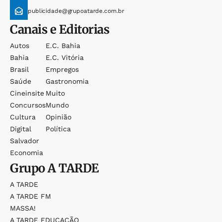
publicidade@grupoatarde.com.br
Canais e Editorias
Autos
E.c. Bahia
Bahia
E.c. Vitória
Brasil
Empregos
Saúde
Gastronomia
Cineinsite
Muito
Concursos
Mundo
Cultura
Opinião
Digital
Política
Salvador
Economia
Grupo
A TARDE
A TARDE
A TARDE FM
MASSA!
A TARDE EDUCAÇÃO