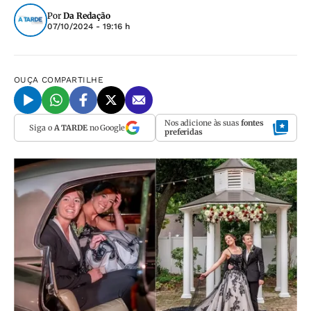
Por
Da Redação
07/10/2024 - 19:16 h
OUÇA
COMPARTILHE
Nos adicione às suas
fontes
Siga o
A TARDE
no Google
preferidas