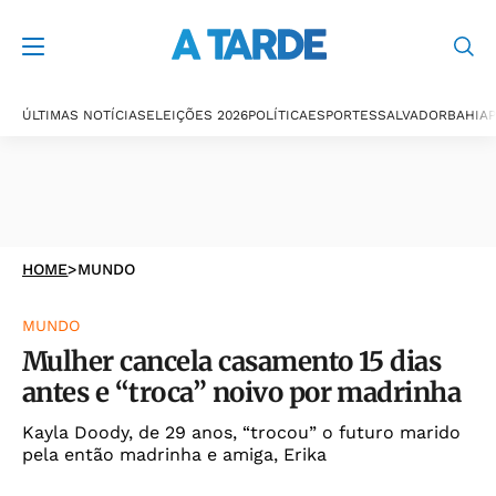
ÚLTIMAS NOTÍCIAS
ELEIÇÕES 2026
POLÍTICA
ESPORTES
SALVADOR
BAHIA
P
HOME
>
MUNDO
MUNDO
Mulher cancela casamento 15 dias
antes e “troca” noivo por madrinha
Kayla Doody, de 29 anos, “trocou” o futuro marido
pela então madrinha e amiga, Erika