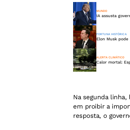
MUNDO
IA assusta gove
FORTUNA HISTÓRICA
Elon Musk pode s
ALERTA CLIMÁTICO
Calor mortal: E
Na segunda linha, 
em proibir a impo
resposta, o gover