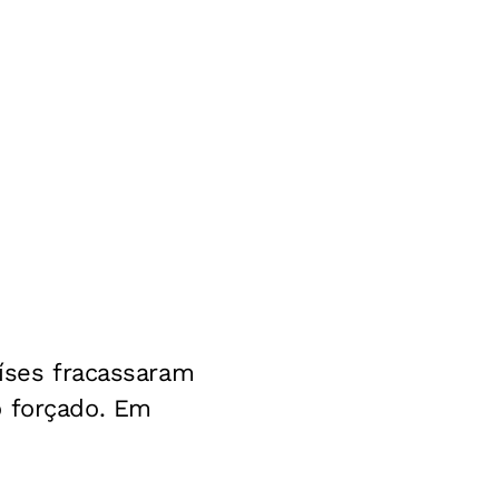
aíses fracassaram
o forçado. Em