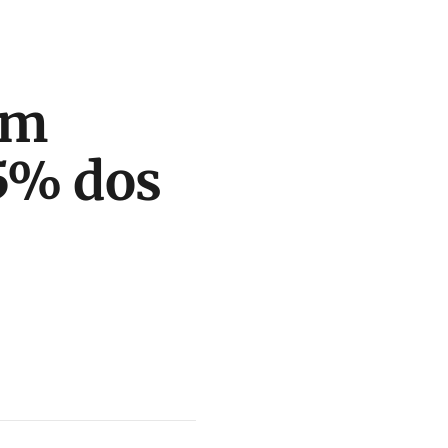
em
,5% dos