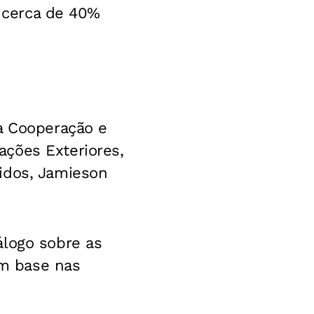
s cerca de 40%
 a Cooperação e
ções Exteriores,
idos, Jamieson
álogo sobre as
om base nas