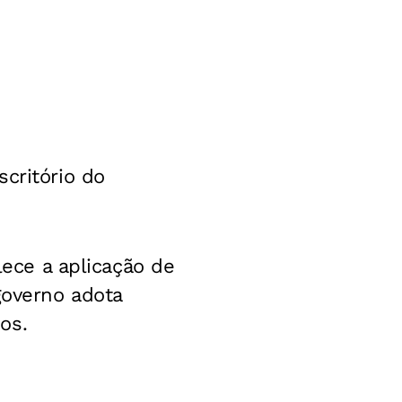
critório do
lece a aplicação de
governo adota
os.