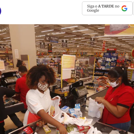
Siga o
A TARDE
no
Google