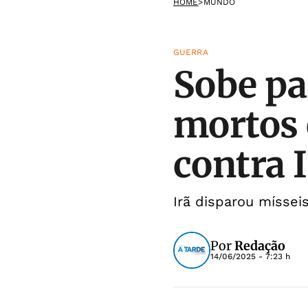
HOME
>
MUNDO
GUERRA
Sobe pa
mortos 
contra I
Irã disparou míssei
Por
Redação
14/06/2025 - 7:23 h