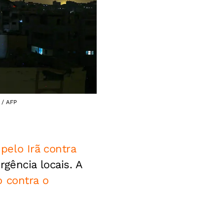
 / AFP
pelo Irã contra
gência locais. A
o contra o