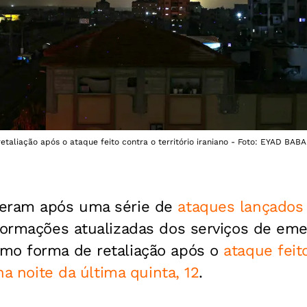
aliação após o ataque feito contra o território iraniano - Foto: EYAD BABA
eram após uma série de
ataques lançados 
formações atualizadas dos serviços de emer
mo forma de retaliação após o
ataque feit
 na noite da última quinta, 12
.