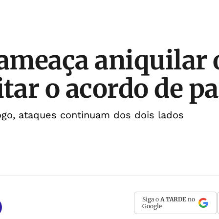
meaça aniquilar o
itar o acordo de p
ogo, ataques continuam dos dois lados
Siga o
A TARDE
no
Google