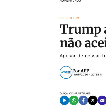
HOME
>
MUNDO
SUBIU O TOM
Trump a
não ace
Apesar de cessar-f
Por
AFP
17/05/2026 - 20:58 h
OUÇA
COMPARTILHE