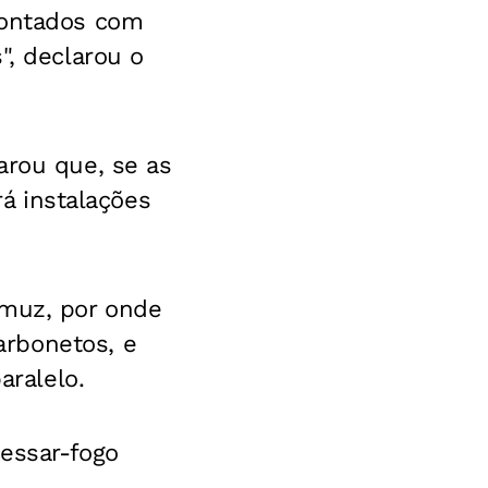
rontados com
", declarou o
arou que, se as
rá instalações
rmuz, por onde
arbonetos, e
aralelo.
cessar-fogo