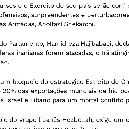
ursos e o Exército de seu país serão conf
 ofensivos, surpreendentes e perturbadores
as Armadas, Abolfazl Shekarchi.
do Parlamento, Hamidreza Hajibabaei, decl
feras iranianas forem atacadas, o Irã atingi
ião.
 um bloqueio do estratégico Estreito de O
 20% das exportações mundiais de hidroc
s Israel e Líbano para um mortal conflito p
poio do grupo libanês Hezbollah, exige um 
no para assinar a paz com Trump.