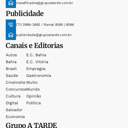
classificados@grupoatarde.com.br
Publicidade
(71) 2886-2683 / Ramal 8585 | 8586
publicidade@grupoatarde.com.br
Canais e Editorias
Autos
E.c. Bahia
Bahia
E.c. Vitória
Brasil
Empregos
Saúde
Gastronomia
Cineinsite
Muito
Concursos
Mundo
Cultura
Opinião
Digital
Política
Salvador
Economia
Grupo
A TARDE