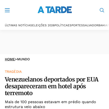
ÚLTIMAS NOTÍCIAS
ELEIÇÕES 2026
POLÍTICA
ESPORTES
SALVADOR
BAHIA
P
HOME
>
MUNDO
TRAGÉDIA
Venezuelanos deportados por EUA
desapareceram em hotel após
terremoto
Mais de 100 pessoas estavam em prédio quando
estrutura veio abaixo