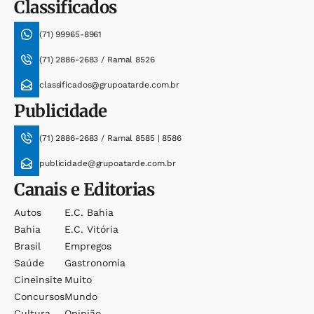
Classificados
(71) 99965-8961
(71) 2886-2683 / Ramal 8526
classificados@grupoatarde.com.br
Publicidade
(71) 2886-2683 / Ramal 8585 | 8586
publicidade@grupoatarde.com.br
Canais e Editorias
Autos
E.c. Bahia
Bahia
E.c. Vitória
Brasil
Empregos
Saúde
Gastronomia
Cineinsite
Muito
Concursos
Mundo
Cultura
Opinião