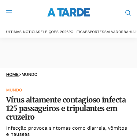
ÚLTIMAS NOTÍCIAS
ELEIÇÕES 2026
POLÍTICA
ESPORTES
SALVADOR
BAHIA
P
HOME
>
MUNDO
MUNDO
Vírus altamente contagioso infecta
125 passageiros e tripulantes em
cruzeiro
Infecção provoca sintomas como diarreia, vômitos
e náuseas