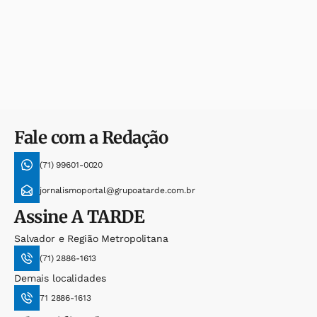
Fale com a Redação
(71) 99601-0020
jornalismoportal@grupoatarde.com.br
Assine
A TARDE
Salvador e Região Metropolitana
(71) 2886-1613
Demais localidades
71 2886-1613