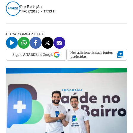
Por
Redação
14/07/2025 - 17:13 h
OUÇA
COMPARTILHE
Nos adicione às suas
fontes
Siga o
A TARDE
no Google
preferidas