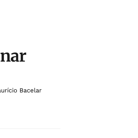
onar
rício Bacelar