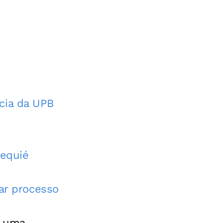
cia da UPB
Jequié
tar processo
é uma