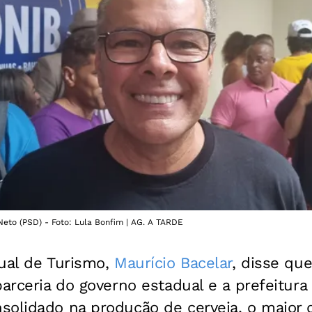
Neto (PSD) - Foto: Lula Bonfim | AG. A TARDE
dual de Turismo,
Maurício Bacelar
, disse qu
parceria do governo estadual e a prefeitura
solidado na produção de cerveja, o maior 