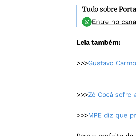
Tudo sobre
Porta
Entre no can
Leia também:
>>>
Gustavo Carmo 
>>>
Zé Cocá sofre 
>>>
MPE diz que pr
Para o prefeito da