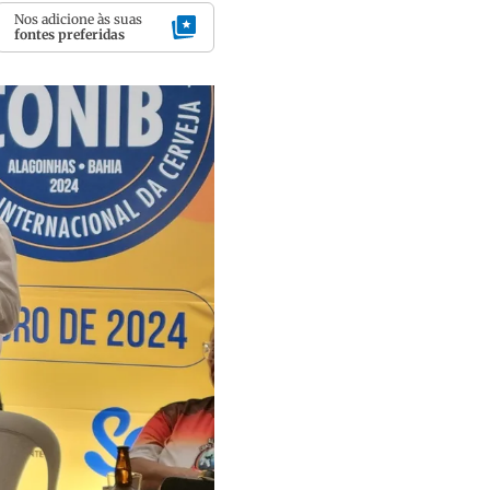
Nos adicione às suas
fontes preferidas