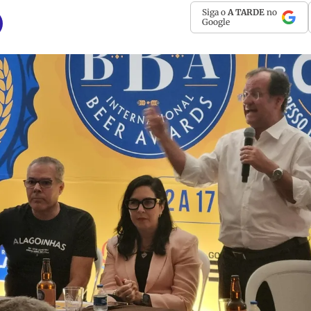
Siga o
A TARDE
no
Google