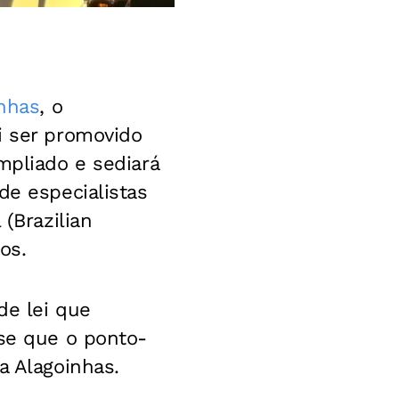
nhas
, o
i ser promovido
mpliado e sediará
de especialistas
(Brazilian
os.
de lei que
sse que o ponto-
a Alagoinhas.