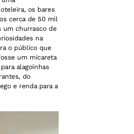
oteleira, os bares
os cerca de 50 mil
os um churrasco de
uriosidades na
ra o público que
 fosse um micareta
e para alagoinhas
rantes, do
ego e renda para a