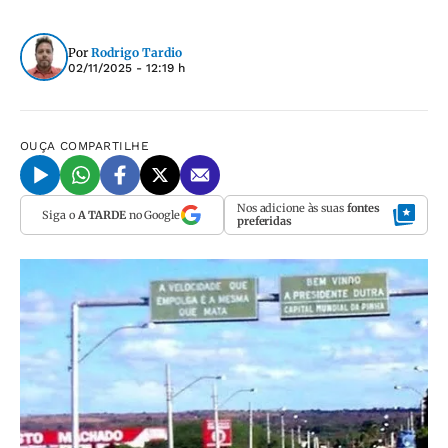
Por
Rodrigo Tardio
02/11/2025 - 12:19 h
OUÇA
COMPARTILHE
Nos adicione às suas
fontes
Siga o
A TARDE
no Google
preferidas