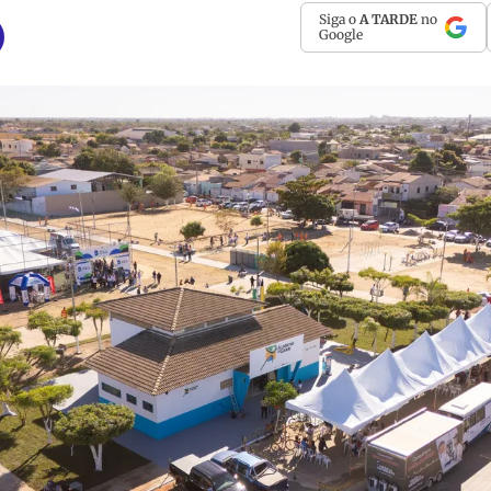
Siga o
A TARDE
no
Google