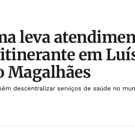
a leva atendimen
itinerante em Luí
o Magalhães
ém descentralizar serviços de saúde no muni