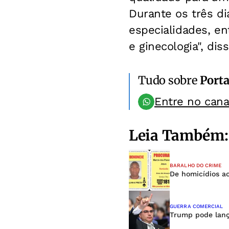
Durante os três di
especialidades, ent
e ginecologia",
diss
Tudo sobre
Porta
Entre no can
Leia Também:
BARALHO DO CRIME
De homicídios ao
GUERRA COMERCIAL
Trump pode lança