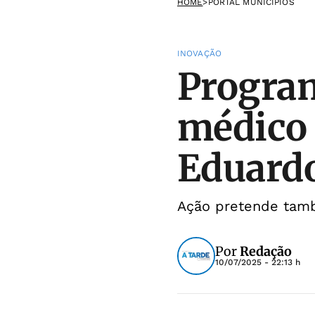
HOME
>
PORTAL MUNICÍPIOS
INOVAÇÃO
Program
médico 
Eduard
Ação pretende tamb
Por
Redação
10/07/2025 - 22:13 h