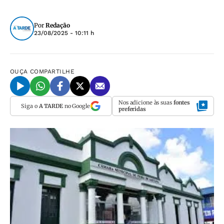
Por
Redação
23/08/2025 - 10:11 h
OUÇA
COMPARTILHE
Nos adicione às suas
fontes
Siga o
A TARDE
no Google
preferidas