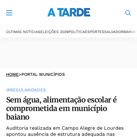
ÚLTIMAS NOTÍCIAS
ELEIÇÕES 2026
POLÍTICA
ESPORTES
SALVADOR
BAHIA
P
HOME
>
PORTAL MUNICÍPIOS
IRREGULARIDADES
Sem água, alimentação escolar é
comprometida em município
baiano
Auditoria realizada em Campo Alegre de Lourdes
apontou ausência de estrutura adequada nas