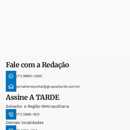
Fale com a Redação
(71) 99601-0020
jornalismoportal@grupoatarde.com.br
Assine
A TARDE
Salvador e Região Metropolitana
(71) 2886-1613
Demais localidades