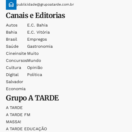
publicidade@grupoatarde.com.br
Canais e Editorias
Autos
E.c. Bahia
Bahia
E.c. Vitória
Brasil
Empregos
Saúde
Gastronomia
Cineinsite
Muito
Concursos
Mundo
Cultura
Opinião
Digital
Política
Salvador
Economia
Grupo
A TARDE
A TARDE
A TARDE FM
MASSA!
A TARDE EDUCAÇÃO