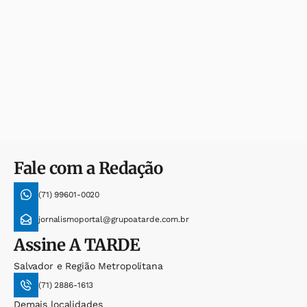
Fale com a Redação
(71) 99601-0020
jornalismoportal@grupoatarde.com.br
Assine
A TARDE
Salvador e Região Metropolitana
(71) 2886-1613
Demais localidades