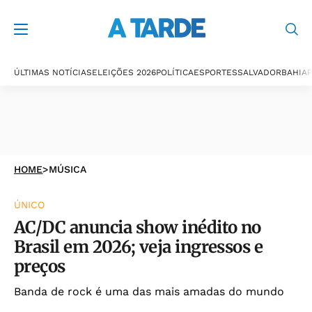
ÚLTIMAS NOTÍCIAS
ELEIÇÕES 2026
POLÍTICA
ESPORTES
SALVADOR
BAHIA
P
HOME
>
MÚSICA
ÚNICO
AC/DC anuncia show inédito no
Brasil em 2026; veja ingressos e
preços
Banda de rock é uma das mais amadas do mundo