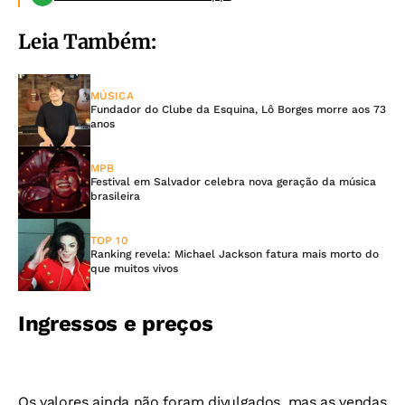
Leia Também:
MÚSICA
Fundador do Clube da Esquina, Lô Borges morre aos 73
anos
MPB
Festival em Salvador celebra nova geração da música
brasileira
TOP 10
Ranking revela: Michael Jackson fatura mais morto do
que muitos vivos
Ingressos e preços
Os valores ainda não foram divulgados, mas as vendas