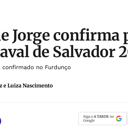
de Jorge confirma 
aval de Salvador 
 confirmado no Furdunço
oz e Luiza Nascimento
Siga o
A TARDE
no
Google