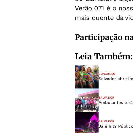
Verão 071 é o noss
mais quente da vid
Participação n
Leia Também:
CONCURSO
Salvador abre in
SALVADOR
Ambulantes terão
SALVADOR
Já é hit? Públic