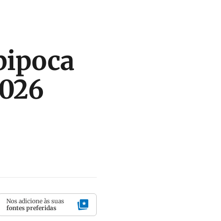
pipoca
2026
Nos adicione às suas
fontes preferidas