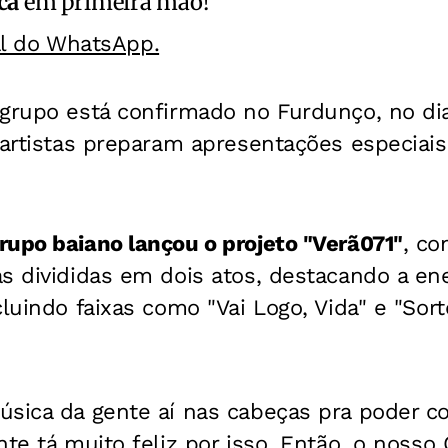
ca
em primeira mão!
al do WhatsApp.
grupo está confirmado no Furdunço, no dia 
 artistas preparam apresentações especiais
rupo baiano lançou o projeto "Verã071"
, c
s divididas em dois atos, destacando a ene
cluindo faixas como "Vai Logo, Vida" e "Sort
úsica da gente aí nas cabeças pra poder co
nte tá muito feliz por isso. Então, o nosso