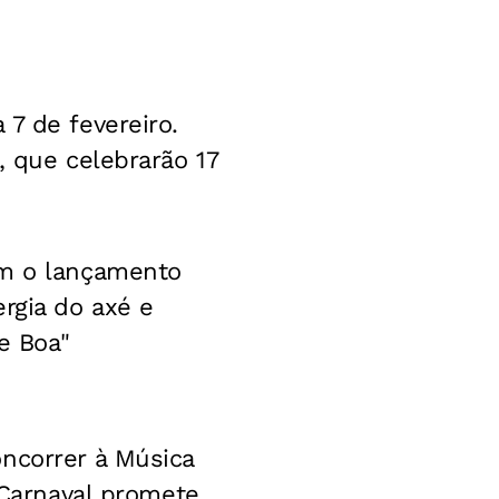
7 de fevereiro.
, que celebrarão 17
om o lançamento
rgia do axé e
e Boa"
ncorrer à Música
 Carnaval promete.