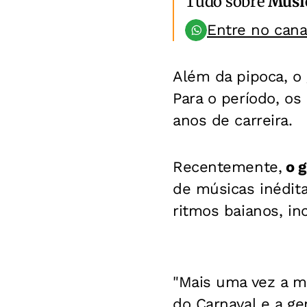
Tudo sobre
Músi
Entre no can
Além da pipoca, o 
Para o período, os
anos de carreira.
Recentemente,
o g
de músicas inédita
ritmos baianos, in
"Mais uma vez a m
do Carnaval e a ge