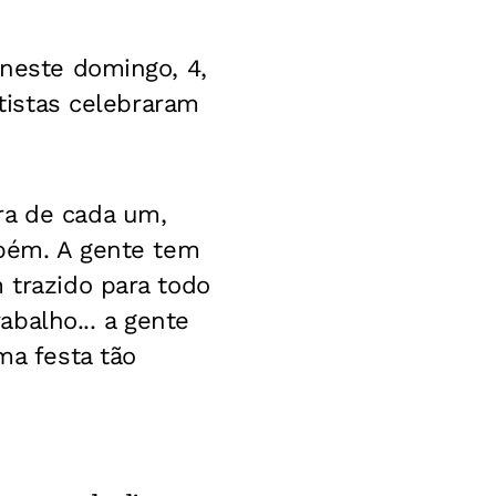
 neste domingo, 4,
rtistas celebraram
ra de cada um,
mbém. A gente tem
 trazido para todo
balho... a gente
ma festa tão