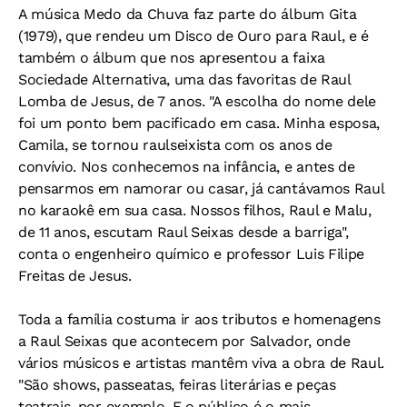
A música Medo da Chuva faz parte do álbum Gita
(1979), que rendeu um Disco de Ouro para Raul, e é
também o álbum que nos apresentou a faixa
Sociedade Alternativa, uma das favoritas de Raul
Lomba de Jesus, de 7 anos. "A escolha do nome dele
foi um ponto bem pacificado em casa. Minha esposa,
Camila, se tornou raulseixista com os anos de
convívio. Nos conhecemos na infância, e antes de
pensarmos em namorar ou casar, já cantávamos Raul
no karaokê em sua casa. Nossos filhos, Raul e Malu,
de 11 anos, escutam Raul Seixas desde a barriga",
conta o engenheiro químico e professor Luis Filipe
Freitas de Jesus.
Toda a família costuma ir aos tributos e homenagens
a Raul Seixas que acontecem por Salvador, onde
vários músicos e artistas mantêm viva a obra de Raul.
"São shows, passeatas, feiras literárias e peças
teatrais, por exemplo. E o público é o mais